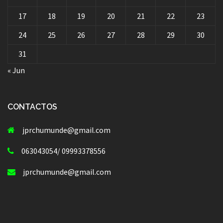
17
18
19
20
21
22
23
24
25
26
27
28
29
30
31
« Jun
CONTACTOS
jprchumunde@gmail.com
063043054/ 09993378556
jprchumunde@gmail.com